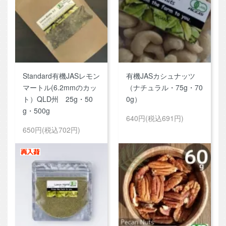
Standard有機JASレモン
有機JASカシュナッツ
マートル(6.2mmのカッ
（ナチュラル・75g・70
ト）QLD州 25g・50
0g）
g・500g
640円(税込691円)
650円(税込702円)