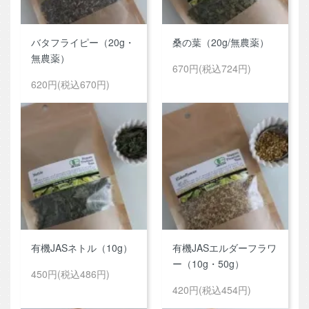
バタフライピー（20g・
桑の葉（20g/無農薬）
無農薬）
670円(税込724円)
620円(税込670円)
有機JASネトル（10g）
有機JASエルダーフラワ
ー（10g・50g）
450円(税込486円)
420円(税込454円)