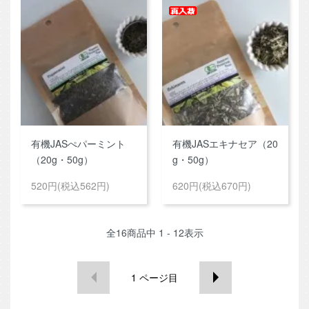
有機JASぺパーミント
有機JASエキナセア（20
（20g・50g）
g・50g）
520円(税込562円)
620円(税込670円)
全
16
商品中
1 - 12
表示
1
ページ目