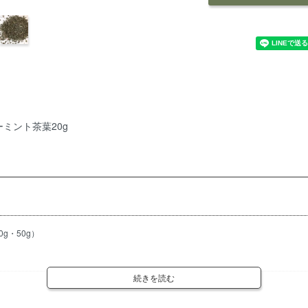
ミント茶葉20g
g・50g）