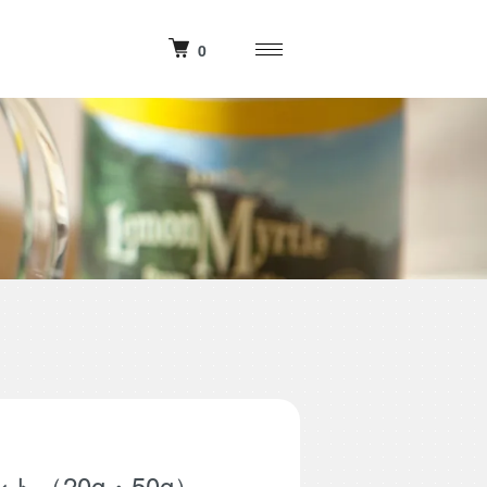
0
ト（20g・50g）