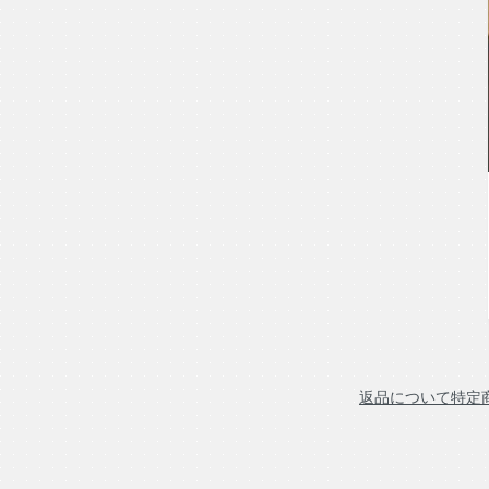
シソ科
おすすめの飲み方
ホット、ブレンド
使用後（一口メモ）
─
返品について
特定