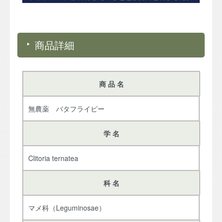
商品詳細
商 品 名
無農薬 バタフライピー
学 名
Clitoria ternatea
科 名
マメ科（Leguminosae）