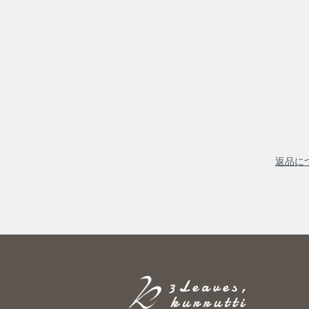
加工地
札幌
内容量
10g
消費期限
収穫してから2年
返品に
学名
Rubus idaeus
科名
バラ科
おすすめの飲み方
ホット、ブレンド