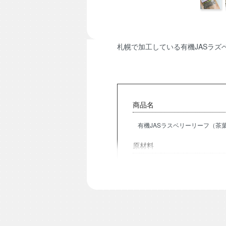
札幌で加工している有機JASラズベ
商品名
有機JASラスベリーリーフ（茶葉
原材料
有機JASラスベリーリーフ100％
原産地
ポーランド