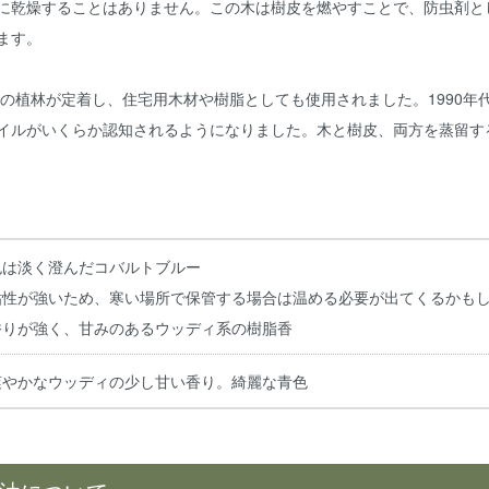
に乾燥することはありません。この木は樹皮を燃やすことで、防虫剤と
ます。
スの植林が定着し、住宅用木材や樹脂としても使用されました。1990
イルがいくらか認知されるようになりました。木と樹皮、両方を蒸留す
色は淡く澄んだコバルトブルー
粘性が強いため、寒い場所で保管する場合は温める必要が出てくるかも
香りが強く、甘みのあるウッディ系の樹脂香
爽やかなウッディの少し甘い香り。綺麗な青色