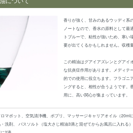
油について
香りが強く、甘みのあるウッディ系
ノートなので、香水の原料として最
トブルーで、粘性が強いため、寒い
要が出てくるかもしれません。収穫量
この精油はグアイアズレンとグアイ
な抗炎症作用があります。メディテ
的での使用に役立ちます。フラゴニ
ングすると、相性が合うようです。
用に、高い関心が集まっています。
アロマポット、空気清浄機、ポプリ、マッサージキャリアオイル（20ml
品・洗剤、 バスソルト（塩大さじ精油3滴と混ぜてからお風呂に入れる
芯に2滴