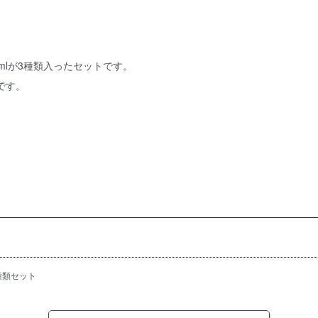
mlが3種類入ったセットです。
です。
）
）
種類セット