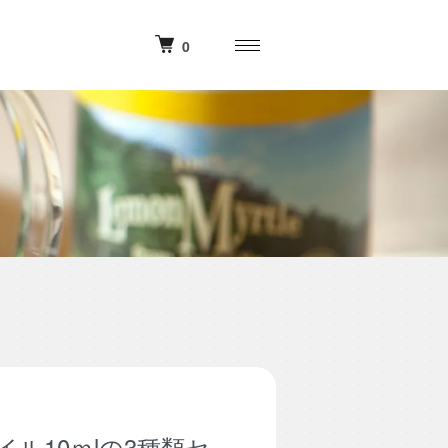
0
ル10ｍlの3種類セ