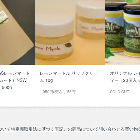
JASレモンマート
レモンマートル リップクリー
オリジナル レ
のカット）NSW
ム 10g
ィー（20個入
500g
1,050円(税込1,155円)
SOLD OUT
ついて
特定商取引法に基づく表記
この商品について問い合わせる
買い物