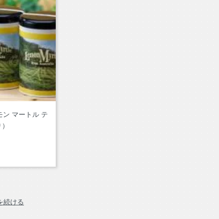
モン マートル テ
り）
を続ける