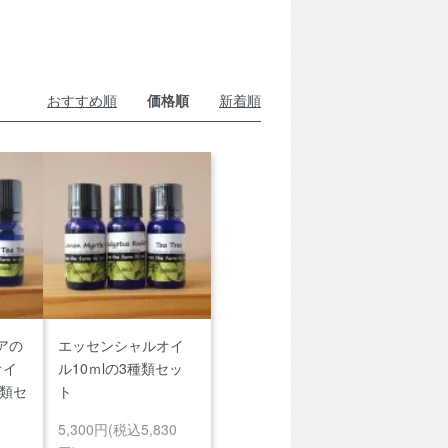
おすすめ順
価格順
新着順
アの
エッセンシャルオイ
オイ
ル10ｍlの3種類セッ
種類セ
ト
5,300円(税込5,830